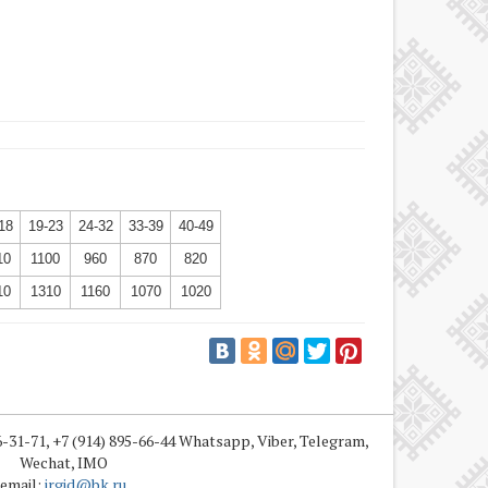
18
19-23
24-32
33-39
40-49
10
1100
960
870
820
10
1310
1160
1070
1020
66-31-71, +7 (914) 895-66-44 Whatsapp, Viber, Telegram,
Wechat, IMO
email:
irgid@bk.ru