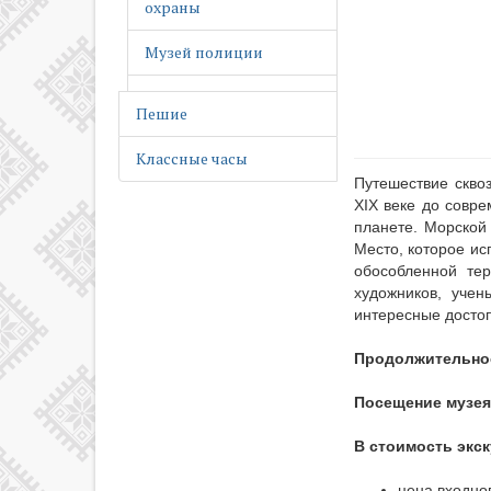
охраны
Музей полиции
Музей
Пешие
ретромототехники
Классные часы
Музей связи Сибири
Путешествие скво
XIX веке до совре
Музей солдаты
планете. Морской 
Отечества
Место, которое и
обособленной тер
Музей флоры, фауны и
художников, уче
земли
интересные досто
Музей чая
Продолжительно
Музей-усадьба
Посещение музея
В.П.Сукачева
В стоимость экс
Музей-усадьба
декабриста
цена входног