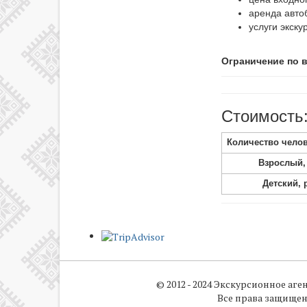
С.Г.Волконского
аренда автоб
услуги экску
Музей-усадьба
декабриста
С.П.Трубецкого
Ограничение по в
Оранжерея СИФИБР
Стоимость
Питомник собак «К-9»
Количество челов
Планетарий
Взрослый, 
Художественный
Детский, 
музей имени
В.П.Сукачева
Экспериментарий
© 2012 - 2024 Экскурсионное аге
Все права защищен