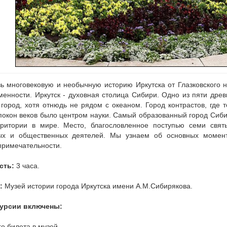
зь многовековую и необычную историю Иркутска от Глазковского
менности. Иркутск - духовная столица Сибири. Одно из пяти дре
город, хотя отнюдь не рядом с океаном. Город контрастов, где 
спокон веков было центром науки. Самый образованный город Си
ритории в мире. Место, благословленное поступью семи свят
ных и общественных деятелей. Мы узнаем об основных момент
примечательности.
сть:
3 часа.
:
Музей истории города Иркутска имени А.М.Сибирякова.
курсии включены:
о билета в музей,