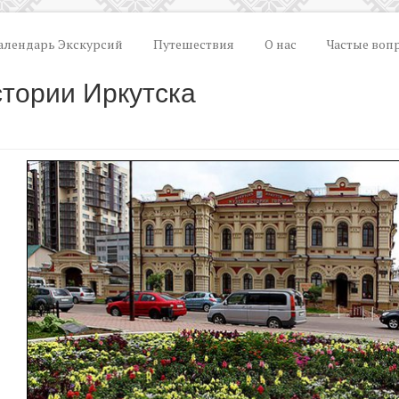
алендарь Экскурсий
Путешествия
О нас
Частые воп
стории Иркутска