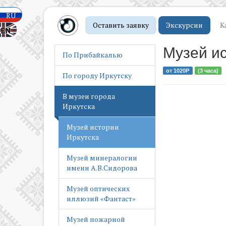
Музей ВСЖД
RU
Музей Иркутского
Оставить заявку
Экскурсии
К
EN
драматического театра
Музей и
По Прибайкалью
Музей Природы
от 1020Р
(3 часа)
По городу Иркутску
Музей боевой славы
В музеи города
Музей городского
Иркутска
быта
Музей истории
Иркутска
Музей минералогии
имени А.В.Сидорова
Музей оптических
иллюзий «Фантаст»
Музей пожарной