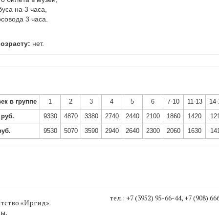
уса на 3 часа,
рсовода 3 часа.
озрасту:
нет.
:
ек в группе
1
2
3
4
5
6
7-10
11-13
14-
руб.
9330
4870
3380
2740
2440
2100
1860
1420
12
руб.
9530
5070
3590
2940
2640
2300
2060
1630
14
тел.: +7 (3952) 95-66-44, +7 (908) 6
нтство «
Иргид
».
ы.