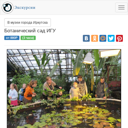
Экскурсии
Tog
RU
EN
В музеи города Иркутска
Ботанический сад ИГУ
от 880Р
(3 часа)