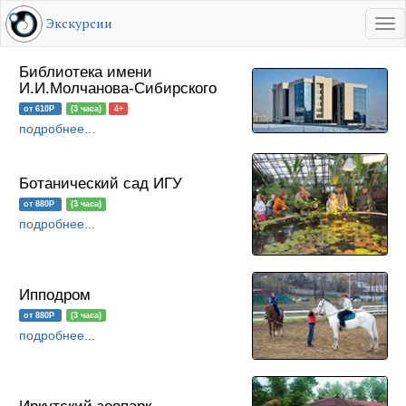
Экскурсии
Tog
RU
EN
Библиотека имени
И.И.Молчанова-Сибирского
от 610Р
(3 часа)
4+
подробнее...
Ботанический сад ИГУ
от 880Р
(3 часа)
подробнее...
Ипподром
от 880Р
(3 часа)
подробнее...