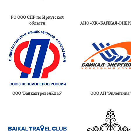
РО ООО СПР по Иркутской
области
АНО «ХК «БАЙКАЛ-ЭНЕР
ООО "БайкалтревелКлаб"
ООО АП "Эклектика"