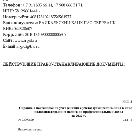
Телефон:
+ 7 914 895 66 44, +7 908 666 31 71.
ИНН:
381296614416
Номер счёта:
40817810218356561577
Банк получателя:
БАЙКАЛЬСКИЙ БАНК ПАО СБЕРБАНК
БИК:
042520607
Корр. счёт:
30101810900000000607
Сайт:
www.irgid.ru
E-mail:
irgid@bk.ru
ДЕЙСТВУЮЩИЕ ПРАВОУСТАНАВЛИВАЮЩИЕ ДОКУМЕНТЫ: