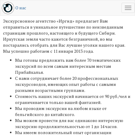
О нас
Tog
RU
EN
Экскурсионное агентство «Иргид» предлагает Вам
отправиться в уникальное путешествие по неизведанным
страницам прошлого, настоящего и будущего Сибири.
Иркутская земля часто кажется безграничной, но мы
постарались отобрать для Вас лучшие уголки нашего края.
Мы успешно работаем с 11 января 2013 года.
Мы готовы предложить вам более 70 тематических
экскурсий по всем самым интересным местам
Прибайкалья.
С нами сотрудничает более 20 профессиональных
экскурсоводов, имеющих опыт работы с самыми
разными возрастными группами.
Стоимость наших экскурсий начинается от 90 руб./чел и
ограничивается только вашей фантазией.
Мы проводим экскурсии на любом языке от
бельгийского до китайского.
Мы можем провести для вас одинаково интересную
экскурсию продолжительностью от 1 до 14 часов.
Мы имеем положительный опыт организации