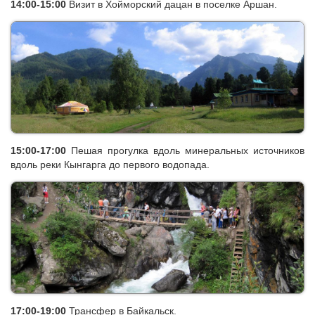
12:00
Осмотр старинного русского поселения Тунка, где мы
осмотрим Покровскую церковь и конус потухшего вулкана
Нойоной-Хэбтэшэ.
13:00-14:00
Обед в поселке Аршан.
14:00-15:00
Визит в Хойморский дацан в поселке Аршан.
15:00-17:00
Пешая прогулка вдоль минеральных источников
вдоль реки Кынгарга до первого водопада.