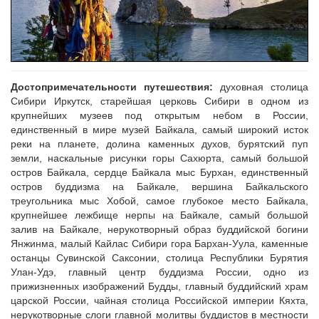
Достопримечательности путешествия:
духовная столица
Сибири Иркутск, старейшая церковь Сибири в одном из
крупнейших музеев под открытым небом в России,
единственный в мире музей Байкала, самый широкий исток
реки на планете, долина каменных духов, бурятский пуп
земли, наскальные рисунки горы Сахюрта, самый большой
остров Байкала, сердце Байкала мыс Бурхан, единственный
остров буддизма на Байкале, вершина Байкальского
треугольника мыс Хобой, самое глубокое место Байкала,
крупнейшее лежбище нерпы на Байкале, самый большой
залив на Байкале, нерукотворный образ буддийской богини
Янжинма, малый Кайлас Сибири гора Бархан-Уула, каменные
останцы Сувинской Саксонии, столица Республики Бурятия
Улан-Удэ, главный центр буддизма России, одно из
прижизненных изображений Будды, главный буддийский храм
царской России, чайная столица Российской империи Кяхта,
нерукотворные слоги главной молитвы буддистов в местности