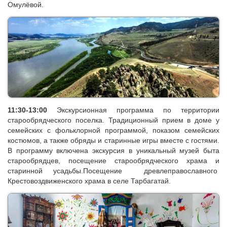
16:00-20:00
Трансфер в Улан-Удэ. Ужин в гостнице.
20:00
Ужин в гостинице.
11 ДЕНЬ (вторник): Старообрядцы Забайкалья и дорога в
Байкальск
08:00-10:00
Завтрак в гостинице.
10:00-11:30
Трансфер в с. Тарбагатай (
с. Большой Куналей,
с.Десятниково) с остановкой на смотровой площадке у горы
Омулёвой.
11:30-13:00
Экскурсионная программа по территории
старообрядческого поселка. Традиционный прием в доме у
семейских с фольклорной программой, показом семейских
костюмов, а также обряды и старинные игры вместе с гостями.