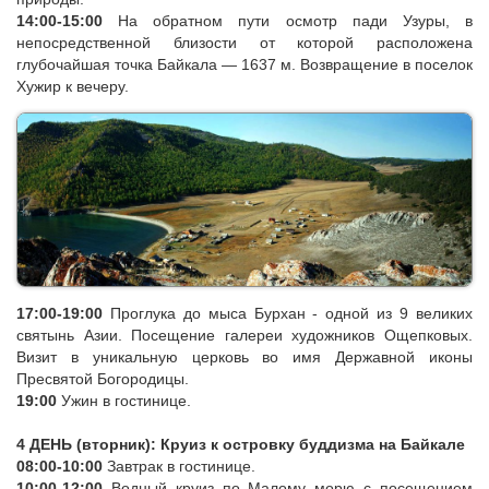
14:00-15:00
На обратном пути осмотр пади Узуры, в
непосредственной близости от которой расположена
глубочайшая точка Байкала — 1637 м. Возвращение в поселок
Хужир к вечеру.
17:00-19:00
Проглука до мыса Бурхан - одной из 9 великих
святынь Азии. Посещение галереи художников Ощепковых.
Визит в уникальную церковь во имя Державной иконы
Пресвятой Богородицы
.
19:00
Ужин в гостинице.
4 ДЕНЬ (вторник): Круиз к островку буддизма на Байкале
08:00-10:00
Завтрак в гостинице.
10:00-12:00
Водный круиз по Малому морю с посещением