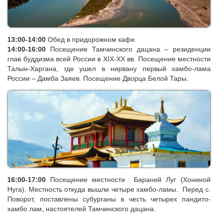
бурятского «дающее благо») и летнего домика Даши-Доржо
Итигэлова.
13:00-14:00
Обед в придорожном кафе.
14:00-16:00
Посещение Тамчинского дацана – резиденции
глав буддизма всей России в XIX-XX вв. Посещение местности
Талын-Харгана, где ушел в нирвану первый хамбо-лама
России – Дамба Заяев. Посещение Дворца Белой Тары.