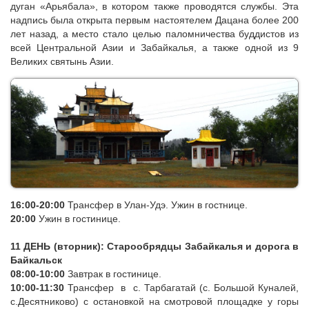
13:00-14:00
Обед в одном из кафе города.
14:00-16:00
Выезд в Цонгольский дацан в приграничном с
Монголией поселке Мурочи
. Посещение местности Ранжун.
Недалеко от основного храмового комплекса у священной
скалы в местности Ранжун, на которой проявляется
молитвенная надпись «Ом мани падме хум», расположен
дуган «Арьябала», в котором также проводятся службы. Эта
надпись была открыта первым настоятелем Дацана более 200
лет назад, а место стало целью паломничества буддистов из
всей Центральной Азии и Забайкалья, а также одной из 9
Великих святынь Азии.