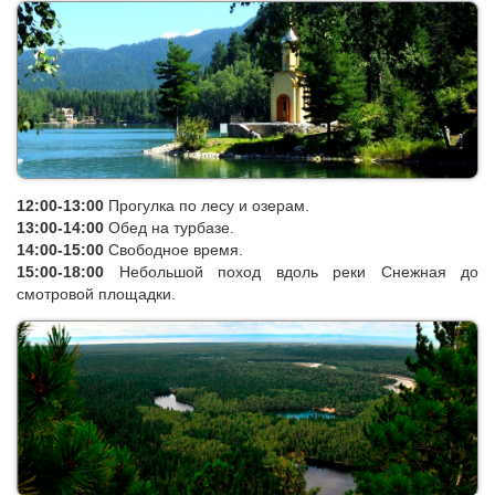
древнейшего горного хребта планеты уютно примостились 3
живописных озера: Изумрудное, Теплое и Сказка. Вода в
озерах в летнее время прогревается до 28 градусов и отлично
подходит для купания (в зимнее время катание на коньках).
Дорога к этим местам идет вдоль горной реки Снежная сквозь
густой лес с реликтовыми тополям в два-три обхвата, которые
загадочным образом пережили ледниковый период.
12:00-13:00
Прогулка по лесу и озерам.
13:00-14:00
Обед на турбазе.
14:00-15:00
С
вободное время.
15:00-18:00
Небольшой поход вдоль реки Снежная до
смотровой площадки.