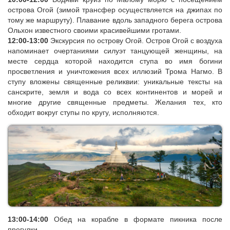
острова Огой (зимой трансфер осуществляется на джипах по
тому же маршруту). Плавание вдоль западного берега острова
Ольхон известного своими красивейшими гротами.
12:00-13:00
Экскурсия по острову Огой.
Остров Огой с воздуха
напоминает очертаниями силуэт танцующей женщины, на
месте сердца которой находится ступа во имя богини
просветления и уничтожения всех иллюзий Трома Нагмо. В
ступу вложены священные реликвии: уникальные тексты на
санскрите, земля и вода со всех континентов и морей и
многие другие священные предметы. Желания тех, кто
обходит вокруг ступы по кругу, исполняются.
13:00-14:00
Обед на корабле в формате пикника после
прогулки.