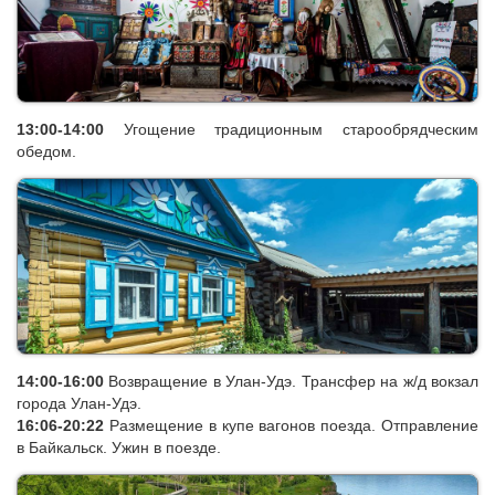
В программу включена экскурсия в уникальный музей быта
старообрядцев, посещение старообрядческого храма и
старинной усадьбы.Посещение древлеправославного
Крестовоздвиженского храма в селе Тарбагатай.
13:00-14:00
Угощение традиционным старообрядческим
обедом.