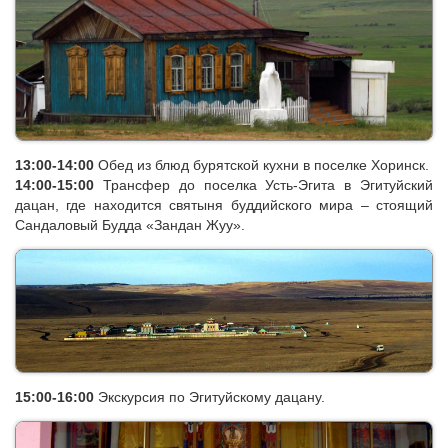
10:00-11:00
Экскурсия по Ацагатскому Дацану и дому-музею
учителя Далай-Ламы XIII Агвана Доржиева.
13:00-14:00
Обед из блюд бурятской кухни в поселке Хоринск.
14:00-15:00
Трансфер до поселка Усть-Эгита в Эгитуйский
дацан, где находится святыня буддийского мира – стоящий
Сандаловый Будда «Зандан Жуу».