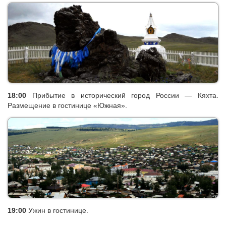
16:00-17:00
Посещение местности Бараний Луг (
Хониной
Нуга
). Местность откуда вышли четыре хамбо-ламы. Перед с.
Поворот, поставлены субурганы в честь четырех пандито-
хамбо лам, настоятелей Тамчинского дацана.
18:00
Прибытие в исторический город России — Кяхта.
Размещение в гостинице «Южная».