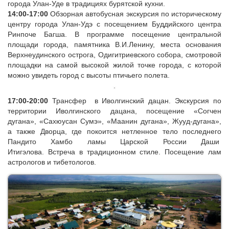
города Улан-Уде в традициях бурятской кухни.
14:00-17:00
Обзорная автобусная экскурсия по историческому
центру города Улан-Удэ с посещением Буддийского центра
Ринпоче Багша. В программе посещение центральной
площади города, памятника В.И.Ленину, места основания
Верхнеудинского острога, Одигитриевского собора, смотровой
площадки на самой высокой жилой точке города, с которой
можно увидеть город с высоты птичьего полета.
17:00-20:00
Трансфер в Иволгинский дацан. Экскурсия по
территории Иволгинского дацана, посещение «Согчен
дугана», «Сахюусан Сумэ», «Маанин дугана», Жууд-дугана»,
а также Дворца, где покоится нетленное тело последнего
Пандито Хамбо ламы Царской России Даши