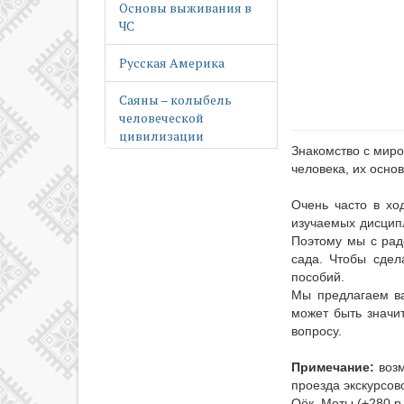
Основы выживания в
ЧС
Русская Америка
Саяны – колыбель
человеческой
цивилизации
Знакомство с миро
человека, их осно
Святые Иркутские
Очень часто в хо
Сибирские моряки
изучаемых дисципл
Поэтому мы с рад
Солнечная система –
сада. Чтобы сде
наш дом
пособий.
Мы предлагаем ва
Хочу летать
может быть значи
вопросу.
Примечание:
воз
проезда экскурсово
Оёк, Моты (+280 р.