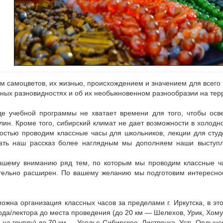
м самоцветов, их жизнью, происхождением и значением для всего
вных разновидностях и об их необыкновенном разнообразии на тер
де учебной программы не хватает времени для того, чтобы осв
ин. Кроме того, сибирский климат не дает возможности в холодн
остью проводим классные часы для школьников, лекции для студ
лать наш рассказ более наглядным мы дополняем наши выступ
шему вниманию ряд тем, по которым мы проводим классные ча
тельно расширен. По вашему желанию мы подготовим интересно
можна организация классных часов за пределами г. Иркутска, в э
да/лектора до места проведения (до 20 км — Шелехов, Урик, Хомутов
 на группу) до 70 км — Усолье-Сибирское, Листвянка, Усть-Ордынск