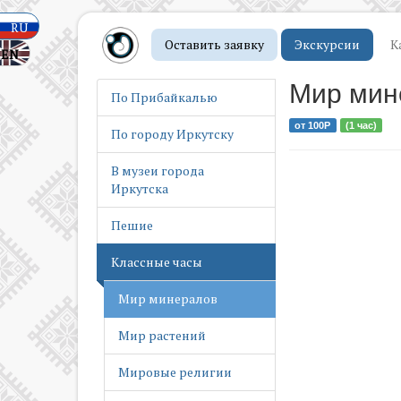
Знакомимся со
страной
RU
Оставить заявку
Экскурсии
К
EN
Иркутск – духовная
столица Сибири
Мир мин
По Прибайкалью
История авиации
от 100Р
(1 час)
По городу Иркутску
История одного героя
В музеи города
Иркутска
Концепция
устойчивого развития
Пешие
Лучший воин в мире –
Классные часы
Сибиряк
Мир минералов
Мир растений
Мировые религии