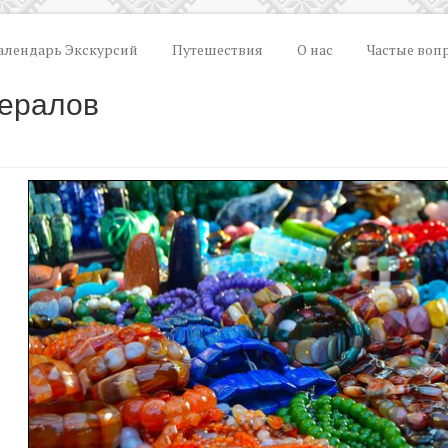
алендарь Экскурсий
Путешествия
О нас
Частые воп
ералов