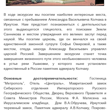
В ходе экскурсии мы посетим наиболее интересные места,
связанные с пребыванием Александра Васильевича Колчака в
Иркутске. Нам предстоит познакомиться с деятельностью
этого выдающегося гляциолога, его поисками Земли
Санникова и местом утверждения его великих заслуг перед
наукой. Мы посетим церковь, где он венчался на своей
единственной законной супруге Софье Омировой, а также
местом, откуда некогда Александр Васильевич управлял
царской Россией. Завершением экскурсии станет точка
завершения жизненного пути этого необыкновенного человека
в устье реки Ушаковки, у которого ныне установлен
единственный в России памятник адмиралу Колчаку.
Основные достопримечательности:
Гостиница
“Метрополь”, Отель «Централь», Мавританский замок
Сибирского отделения Императорского Русского
Географического Общества, Дворец Верховного Правителя и
Совета Министров России, Могила Ф.А. Матисена на
Иерусалимском кладбище, Дом В.А.Обручева, Иркутский
тюремный замок, Памятник адмиралу А.В.Колчаку, Покрово-