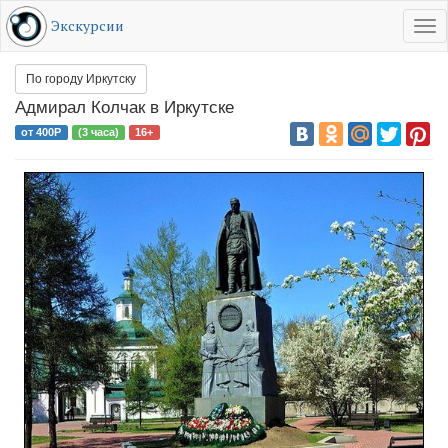
Экскурсии
Tog
RU
EN
По городу Иркутску
Адмирал Колчак в Иркутске
от 400Р
(3 часа)
16+